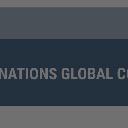
 NATIONS GLOBAL 